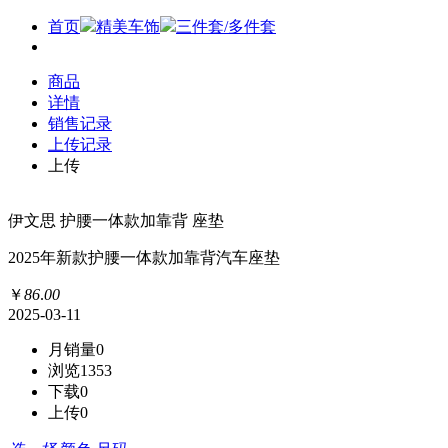
首页
精美车饰
三件套/多件套
商品
详情
销售记录
上传记录
上传
伊文思 护腰一体款加靠背 座垫
2025年新款护腰一体款加靠背汽车座垫
￥
86
.
00
2025-03-11
月销量
0
浏览
1353
下载
0
上传
0