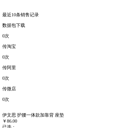
最近10条销售记录
数据包下载
0
次
传淘宝
0
次
传阿里
0
次
传微店
0
次
伊文思 护腰一体款加靠背 座垫
￥86.00
已选：