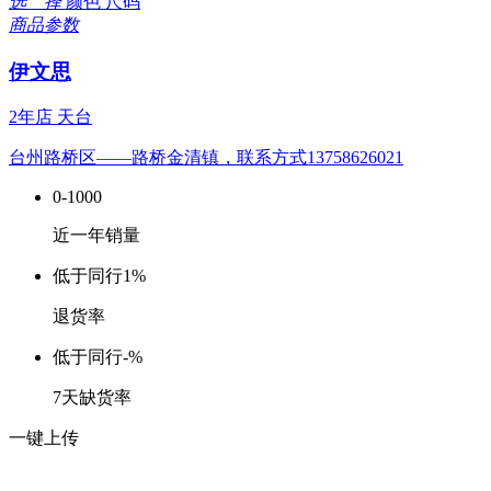
选 择
颜色
尺码
商品参数
伊文思
2年店
天台
台州路桥区——路桥金清镇，联系方式13758626021
0-1000
近一年销量
低于同行
1%
退货率
低于同行
-%
7天缺货率
一键上传