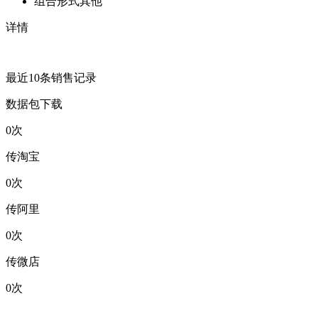
组合形式
其他
详情
最近10条销售记录
数据包下载
0
次
传淘宝
0
次
传阿里
0
次
传微店
0
次