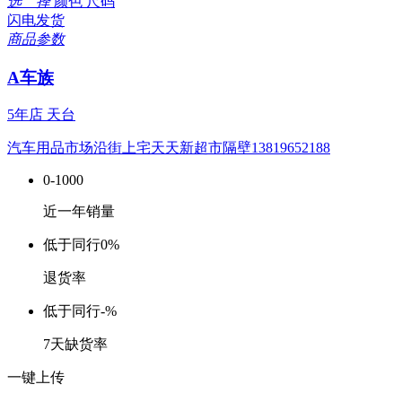
选 择
颜色
尺码
闪电发货
商品参数
A车族
5年店
天台
汽车用品市场沿街上宅天天新超市隔壁13819652188
0-1000
近一年销量
低于同行
0%
退货率
低于同行
-%
7天缺货率
一键上传