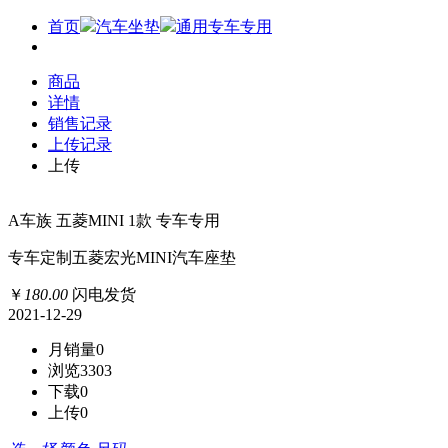
首页
汽车坐垫
通用专车专用
商品
详情
销售记录
上传记录
上传
A车族 五菱MINI 1款 专车专用
专车定制五菱宏光MINI汽车座垫
￥
180
.
00
闪电发货
2021-12-29
月销量
0
浏览
3303
下载
0
上传
0